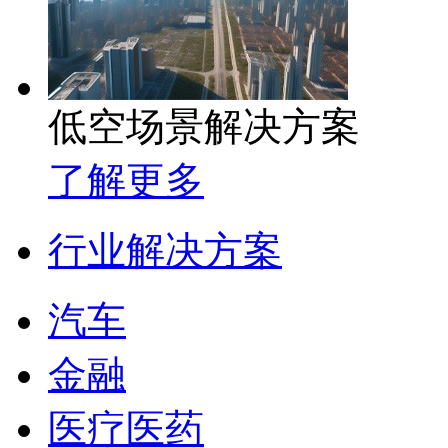
低空场景解决方案
了解更多
行业解决方案
汽车
金融
医疗医药