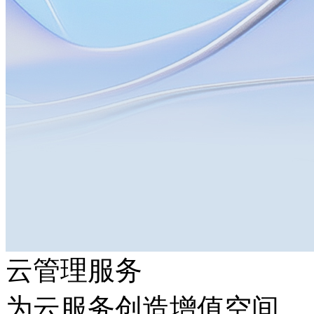
云管理服务
为云服务创造增值空间