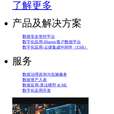
了解更多
产品及解决方案
数据安全管控平台
数字化应用-Bluenic客户数据平台
数字化应用-云捷集成中间件（ESB）
服务
数据治理咨询与实施服务
数据资产入表
数据应用-算法模型 & ML
数字化应用开发