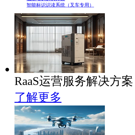
智能标识识读系统（叉车专用）
RaaS运营服务解决方案
了解更多