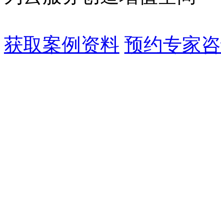
获取案例资料
预约专家咨