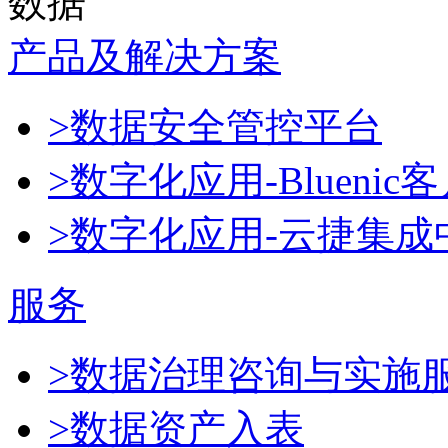
数据
产品及解决方案
>数据安全管控平台
>数字化应用-Blueni
>数字化应用-云捷集成
服务
>数据治理咨询与实施
>数据资产入表