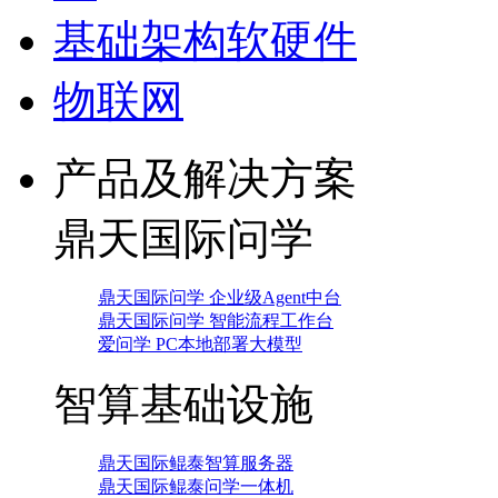
基础架构软硬件
物联网
产品及解决方案
鼎天国际问学
鼎天国际问学 企业级Agent中台
鼎天国际问学 智能流程工作台
爱问学 PC本地部署大模型
智算基础设施
鼎天国际鲲泰智算服务器
鼎天国际鲲泰问学一体机