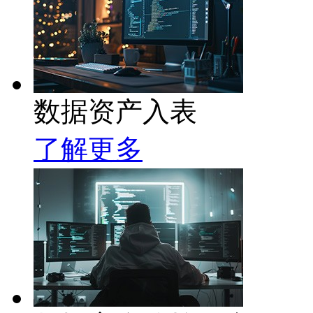
数据资产入表
了解更多