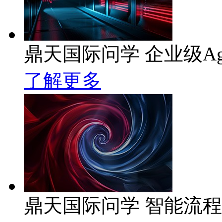
鼎天国际问学 企业级Ag
了解更多
鼎天国际问学 智能流