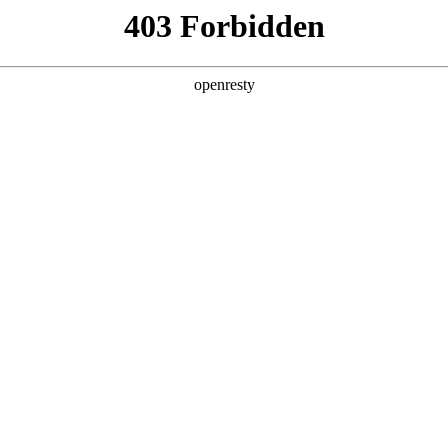
您需要什么帮助？
请填写您的相关情况，我们将及时联系您反馈处
*
公司
*
姓名
*
电话